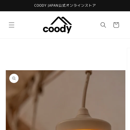
コンテ
COODY JAPAN公式オンラインストア
ンツに
進む
カ
ー
ト
商品情
報にス
キップ