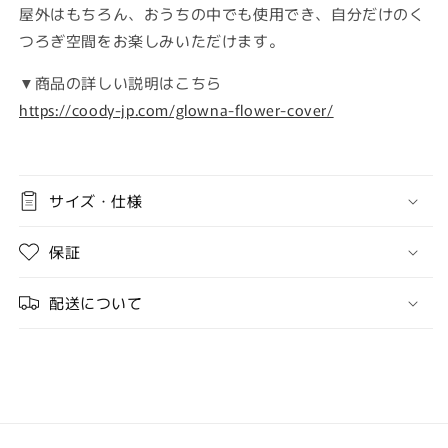
フ
フ
屋外はもちろん、おうちの中でも使用でき、自分だけのく
ラ
ラ
つろぎ空間をお楽しみいただけます。
ワ
ワ
ー
ー
▼商品の詳しい説明はこちら
型
型
https://coody-jp.com/glowna-flower-cover/
ラ
ラ
イ
イ
ト
ト
カ
カ
サイズ・仕様
バ
バ
ー
ー
保証
の
の
数
数
配送について
量
量
を
を
減
増
ら
や
す
す