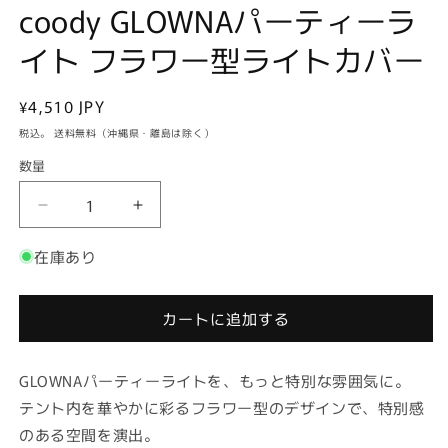
(2
coody GLOWNAパーティーラ
イト フラワー型ライトカバー
通
¥4,510 JPY
常
税込。 送料無料（沖縄県・離島は除く）
価
数量
格
coody
coody
GLOWNA
GLOWNA
在庫あり
パ
パ
ー
ー
テ
テ
カートに追加する
ィ
ィ
ー
ー
ラ
ラ
GLOWNAパーティーライトを、もっと特別な雰囲気に。
イ
イ
テント内を華やかに彩るフラワー型のデザインで、特別感
ト
ト
のある空間を演出。