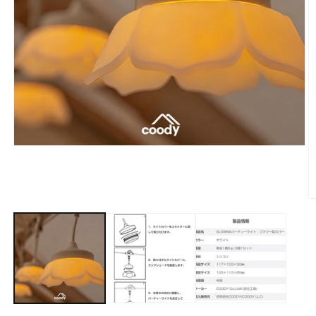
モ
ー
ダ
ル
で
メ
デ
ィ
ア
(1)
を
開
く