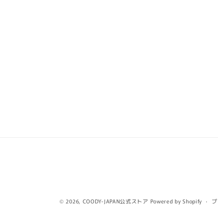
ア
(1)
を
開
く
© 2026,
COODY-JAPAN公式ストア
Powered by Shopify
プ