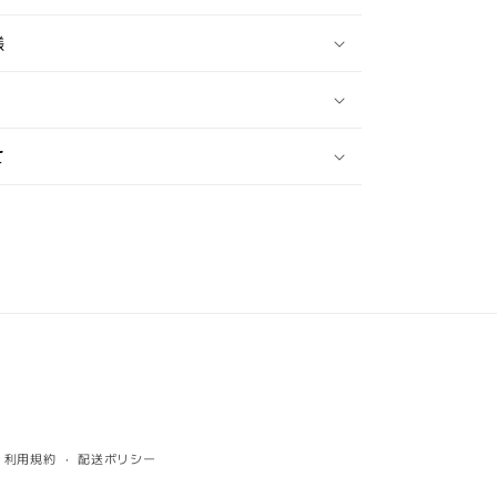
様
て
利用規約
配送ポリシー