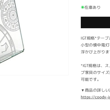
ユ
在庫あり
ニ
ッ
ト
ガ
ラ
IGT規格
ス
*テー
パ
小型の懐中電灯
ネ
浮かび上がりま
ル
の
*IGT規格は
数
プ家具のサイズ
量
可能です。
を
減
▼商品の詳しい
ら
https://coody-j
す