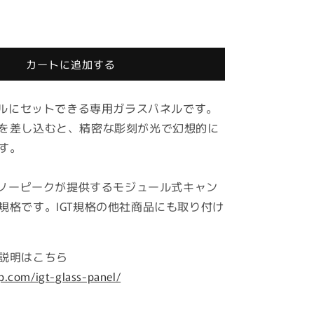
ユ
ニ
ッ
ト
カートに追加する
ガ
ラ
ブルにセットできる専用ガラスパネルです。
ス
パ
を差し込むと、精密な彫刻が光で幻想的に
ネ
す。
ル
の
、スノーピークが提供するモジュール式キャン
数
規格です。IGT規格の他社商品にも取り付け
量
を
増
説明はこちら
や
p.com/igt-glass-panel/
す