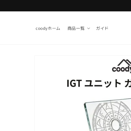
コンテ
ンツに
進む
coodyホーム
商品一覧
ガイド
商品情
報にス
キップ