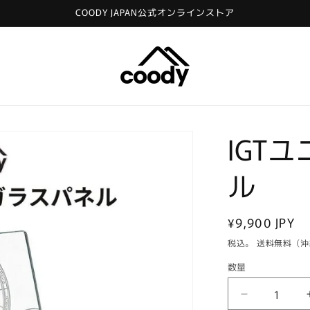
COODY JAPAN公式オンラインストア
IGT
ル
通
¥9,900 JPY
常
税込。 送料無料（
価
数量
格
IGT