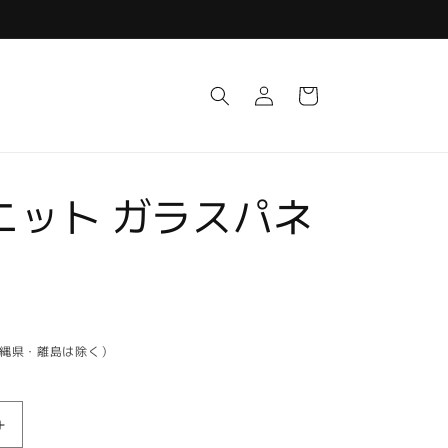
ロ
カ
グ
ー
イ
ト
ン
ユニット ガラスパネ
沖縄県・離島は除く）
IGT