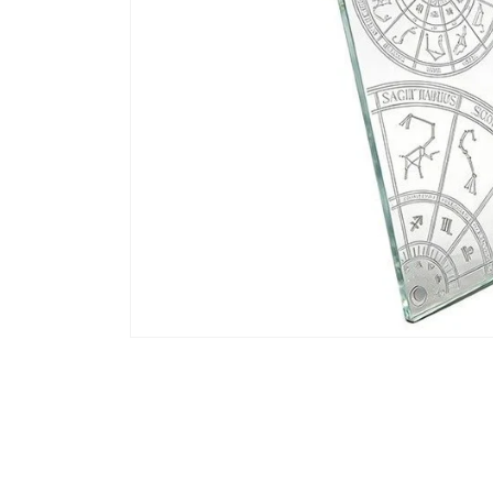
モ
ー
ダ
ル
で
メ
デ
ィ