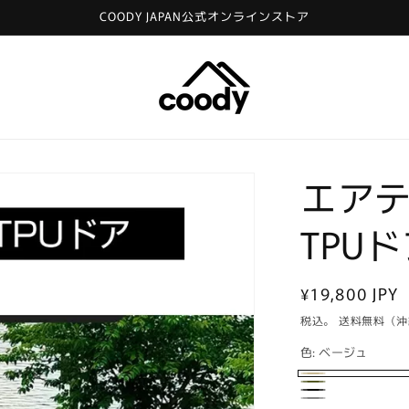
COODY JAPAN公式オンラインストア
エアテ
TPU
通
¥19,800 JPY
常
税込。 送料無料（
価
色:
ベージュ
格
ベ
オ
ブ