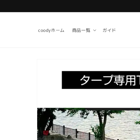
コンテ
ンツに
進む
coodyホーム
商品一覧
ガイド
商品情
報にス
キップ