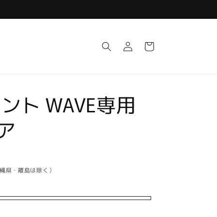
ロ
カ
グ
ー
イ
ト
ン
ント WAVE専用
ドア
沖縄県・離島は除く）