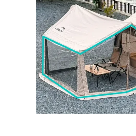
モ
ー
ダ
ル