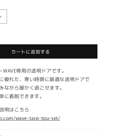
エ
ア
テ
ン
ト
カートに追加する
WAVE
専
ントWAVE専用の透明ドアです。
用
TPU
に優れた、寒い時期に最適な透明ドアで
ド
みながら暖かく過ごせます。
ア
単に着脱できます。
の
数
説明はこちら
量
jp.com/wave-tarp-tpu-set/
を
増
や